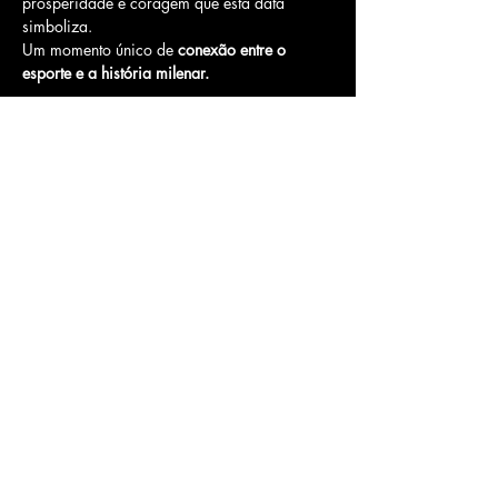
prosperidade e coragem que esta data 
simboliza. 
Um momento único de 
conexão entre o 
esporte e a história milenar.
Compartilhe esse evento
BeeOz
Av. Mal. Floriano Peixoto, 1 - Centro, Botucatu
- SP,
18603-730
21.675.519
/0001-40
© 2026 por BeeOz.
Política de Cookies