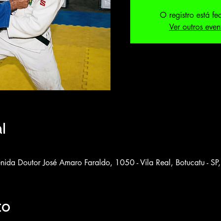
O registro está f
Ver outros even
l
nida Doutor José Amaro Faraldo, 1050 - Vila Real, Botucatu - SP
to