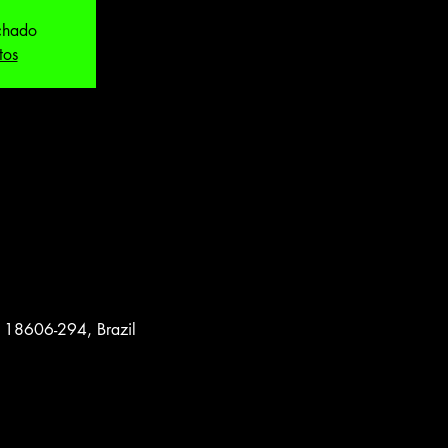
echado
tos
, 18606-294, Brazil