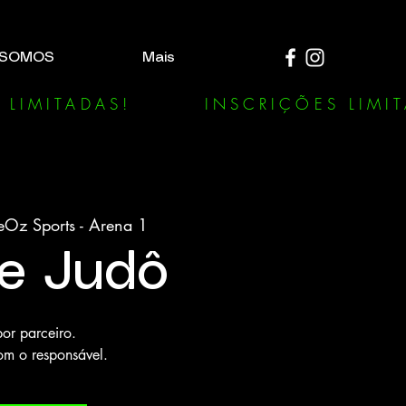
 SOMOS
Mais
eOz Sports - Arena 1
de Judô
or parceiro.
om o responsável.