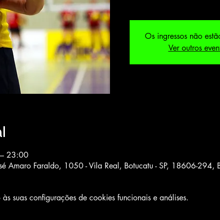
Os ingressos não estã
Ver outros even
l
 – 23:00
sé Amaro Faraldo, 1050 - Vila Real, Botucatu - SP, 18606-294, B
s suas configurações de cookies funcionais e análises.