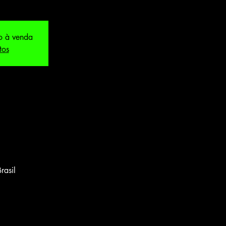
o à venda
tos
rasil