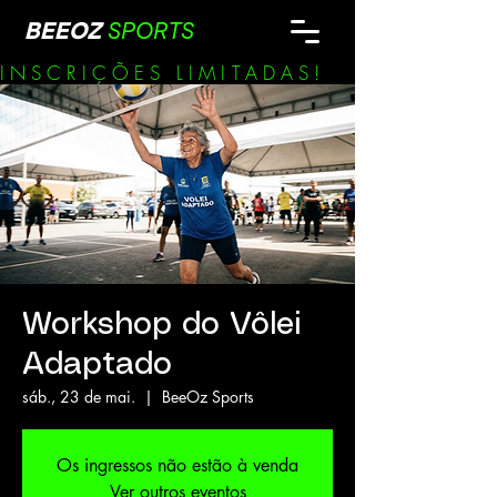
BEEOZ
SPORTS
INSCRIÇÕES LIMITADAS!        
Workshop do Vôlei
Adaptado
sáb., 23 de mai.
  |  
BeeOz Sports
Os ingressos não estão à venda
Ver outros eventos