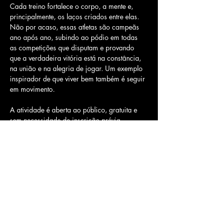
Cada treino fortalece o corpo, a mente e, 
principalmente, os laços criados entre elas. 
Não por acaso, essas atletas são campeãs 
ano após ano, subindo ao pódio em todas 
as competições que disputam e provando 
que a verdadeira vitória está na constância, 
na união e na alegria de jogar. Um exemplo 
inspirador de que viver bem também é seguir 
em movimento.
A atividade é aberta ao público, gratuita e 
sem necessidade de inscrição prévia.
Basta comparecer na Tenda da BeeOz Sports 
no dia e horário indicados.
Compartilhe esse evento